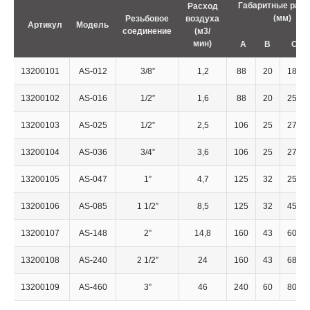
Габаритные раз
Расход
(мм)
Резьбовое
воздуха
Артикул
Модель
соединение
(м3/
мин)
A
B
C
13200101
AS-012
3/8”
1,2
88
20
187
13200102
AS-016
1/2”
1,6
88
20
256
13200103
AS-025
1/2”
2,5
106
25
278
13200104
AS-036
3/4”
3,6
106
25
278
13200105
AS-047
1”
4,7
125
32
252
13200106
AS-085
1 1/2”
8,5
125
32
450
13200107
AS-148
2”
14,8
160
43
605
13200108
AS-240
2 1/2”
24
160
43
685
13200109
AS-460
3”
46
240
60
800