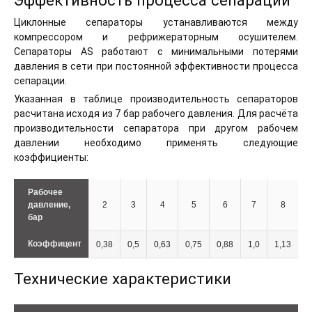
Эффективность процесса сепарации
Циклонные сепараторы устанавливаются между
компрессором и рефрижераторным осушителем.
Сепараторы AS работают с минимальными потерями
давления в сети при постоянной эффективности процесса
сепарации.
Указанная в таблице производительность сепараторов
расчитана исходя из 7 бар рабочего давления. Для расчёта
производительности сепаратора при другом рабочем
давлении необходимо применять следующие
коэффициенты:
Рабочее
давление,
2
3
4
5
6
7
8
бар
Коэффицент
0,38
0,5
0,63
0,75
0,88
1,0
1,13
1
Технические характеристики